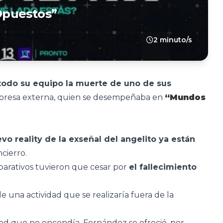
Opuestos”
2 minuto/s
todo su equipo la muerte de uno de sus
presa externa, quien se desempeñaba en
“Mundos
vo reality de la exseñal del angelito ya están
ncierro.
eparativos tuvieron que cesar por
el fallecimiento
e una actividad que se realizaría fuera de la
ed que no encendía, Fernández se ofreció, por