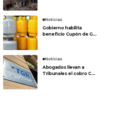
terremoto es bajo el
marco de una puerta?
Noticias
Gobierno habilita
beneficio Cupón de Gas
Licuado con un aporte
único de $27.000
Noticias
Abogados llevan a
Tribunales el cobro CAE
de Tesorería: acusan
que eventuales
embargos serían
ilegales