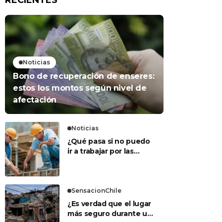
RECIENTES
Noticias
Bono de recuperación de enseres:
estos los montos según nivel de
afectación
Noticias
¿Qué pasa si no puedo
ir a trabajar por las
lluvias?: Esto dice la
Dirección del Trabajo
SensacionChile
¿Es verdad que el lugar
más seguro durante un