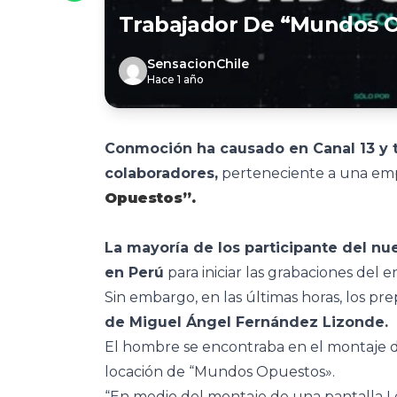
Trabajador De “Mundos 
SensacionChile
Hace 1 año
Conmoción ha causado en Canal 13 y 
colaboradores,
perteneciente a una em
Opuestos”.
La mayoría de los participante del nue
en Perú
para iniciar las grabaciones del e
Sin embargo, en las últimas horas, los pr
de
Miguel Ángel Fernández Lizonde.
El hombre se encontraba
en el montaje d
locación de “Mundos Opuestos».
“En medio del montaje de una pantalla L