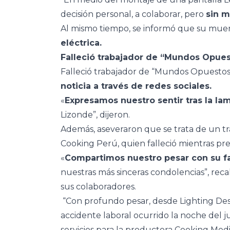
decisión personal, a colaborar, pero
sin m
Al mismo tiempo, se informó que su mue
eléctrica.
Falleció trabajador de “Mundos Opue
Falleció trabajador de “Mundos Opuestos
noticia a través de redes sociales.
«
Ex
presamos nuestro sentir tras la la
Lizonde”, dijeron.
Además, aseveraron que se trata de un t
Cooking Perú, quien falleció mientras pres
«
Compartimos nuestro pesar con su fa
nuestras más sinceras condolencias”, re
sus colaboradores.
“Con profundo pesar, desde Lighting De
accidente laboral ocurrido la noche del 
servicios para la productora Cooking Med