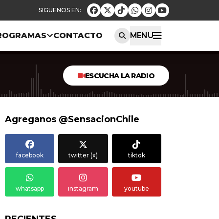
ROGRAMAS
CONTACTO
MENU
ESCUCHA LA RADIO
Agreganos @SensacionChile
facebook
twitter (x)
tiktok
whatsapp
instagram
youtube