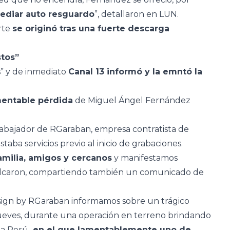
ediar auto resguardo
”, detallaron en LUN.
rte
se originó tras una fuerte descarga
stos”
” y de inmediato
Canal 13 informó y la emntó la
mentable pérdida
de Miguel Ángel Fernández
rabajador de RGaraban, empresa contratista de
taba servicios previo al inicio de grabaciones.
milia, amigos y cercanos
y manifestamos
calcaron, compartiendo también un comunicado de
sign by RGaraban informamos sobre un trágico
jueves, durante una operación en terreno brindando
ia Perú
, en el que lamentablemente uno de