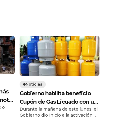
Noticias
 más
Gobierno habilita beneficio
emoto
Cupón de Gas Licuado con un
 o
Durante la mañana de este lunes, el
aporte único de $27.000
Gobierno dio inicio a la activación
e las
del Cupón Gas Licuado, un programa
n
enmarcado en el Plan Chile Sale
bloque
Adelante que beneficiará a cerca de