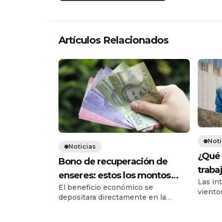
Artículos Relacionados
Noti
Noticias
¿Qué 
Bono de recuperación de
trabaj
enseres: estos los montos
Las int
dice 
El beneficio económico se
según nivel de afectación
viento
depositara directamente en la
conect
CuentaRUT de los jefes de hogar
el sis
afectados. El biministro Claudio
que mu