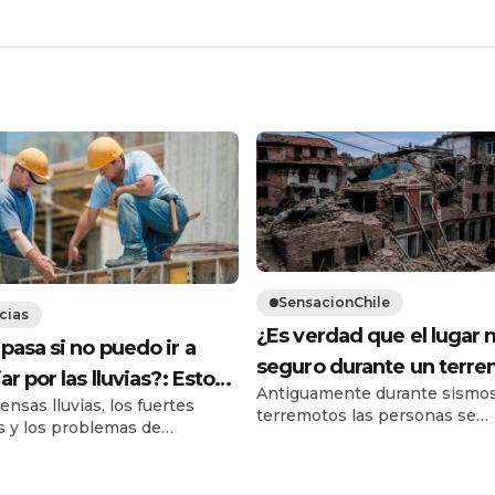
SensacionChile
cias
¿Es verdad que el lugar
pasa si no puedo ir a
seguro durante un terr
ar por las lluvias?: Esto
Antiguamente durante sismos
es bajo el marco de una
ensas lluvias, los fuertes
la Dirección del Trabajo
terremotos las personas se
puerta?
s y los problemas de
resguardaban bajo el marco d
ividad que ha dejado
puertas cuando las casas era
tema frontal podrían impedir
construidas de adobe (Es un 
chas personas lleguen a sus