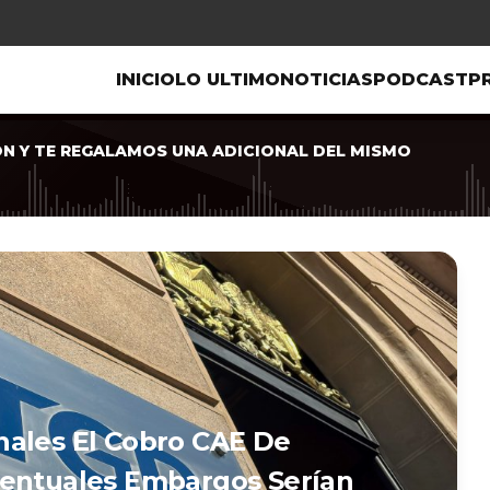
INICIO
LO ULTIMO
NOTICIAS
PODCAST
P
ON Y TE REGALAMOS UNA ADICIONAL DEL MISMO
nales El Cobro CAE De
ventuales Embargos Serían