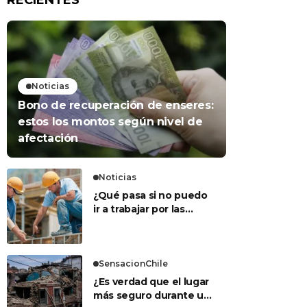
RECIENTES
Noticias
Bono de recuperación de enseres:
estos los montos según nivel de
afectación
Noticias
¿Qué pasa si no puedo
ir a trabajar por las
lluvias?: Esto dice la
Dirección del Trabajo
SensacionChile
¿Es verdad que el lugar
más seguro durante un