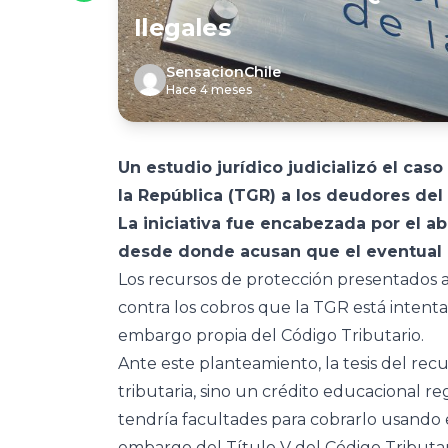
Ilegales
SensacionChile
Hace 4 meses
Un estudio jurídico judicializó el cas
la República (TGR) a los deudores del
La iniciativa fue encabezada por el 
desde donde acusan que el eventual e
Los recursos de protección presentados 
contra los cobros que la TGR está intenta
embargo propia del Código Tributario.
Ante este planteamiento, la tesis del re
tributaria, sino un crédito educacional r
tendría facultades para cobrarlo usando 
embargo del Título V del Código Tributar