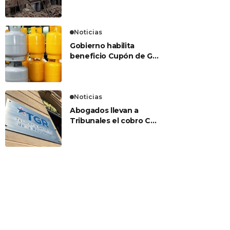
terremoto es bajo el
marco de una puerta?
Noticias
Gobierno habilita
beneficio Cupón de Gas
Licuado con un aporte
único de $27.000
Noticias
Abogados llevan a
Tribunales el cobro CAE
de Tesorería: acusan
que eventuales
embargos serían
ilegales