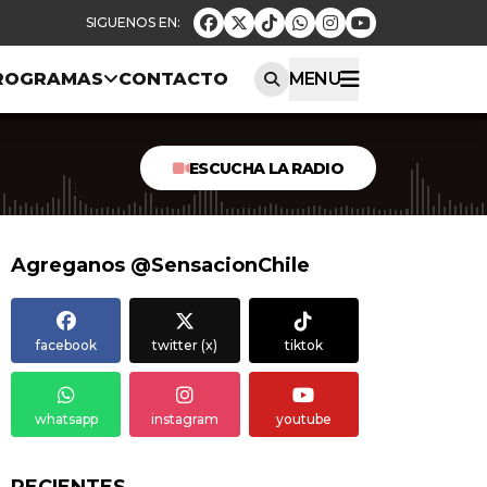
ROGRAMAS
CONTACTO
MENU
ESCUCHA LA RADIO
Agreganos @SensacionChile
facebook
twitter (x)
tiktok
whatsapp
instagram
youtube