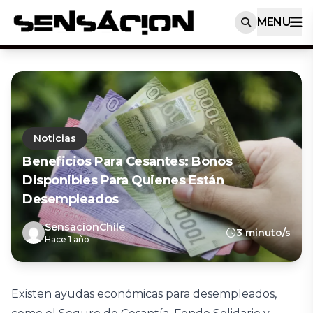
MENU
Noticias
Beneficios Para Cesantes: Bonos
Disponibles Para Quienes Están
Desempleados
SensacionChile
3 minuto/s
Hace 1 año
Existen ayudas económicas para desempleados,