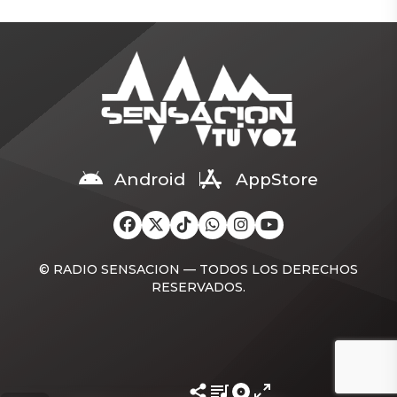
puertas cuando las casas
programa enmarcado en el
eran construidas de adobe
Plan Chile Sale Adelante
(Es un bloque o ladrillo sin
que beneficiará a cerca de
cocer, fabricado con una
7,7 millones de hogares del
masa de barro, arcilla, arena
país. La medida contempla
y, a menudo, paja u otras
un aporte único
fibras, que se moldea y se
de $27.000 y busca mitigar
seca al sol para construir)
el impacto del alza en los
yeso […]
precios de los
combustibles en […]
Android
AppStore
© RADIO SENSACION — TODOS LOS DERECHOS
RESERVADOS.